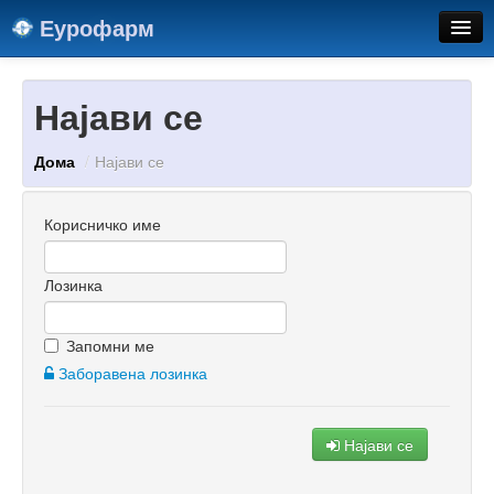
Еурофарм
Инфо
Најави се
Контакт
Дома
/
Најави се
Корисничко име
Лозинка
Запомни ме
Заборавена лозинка
Најави се